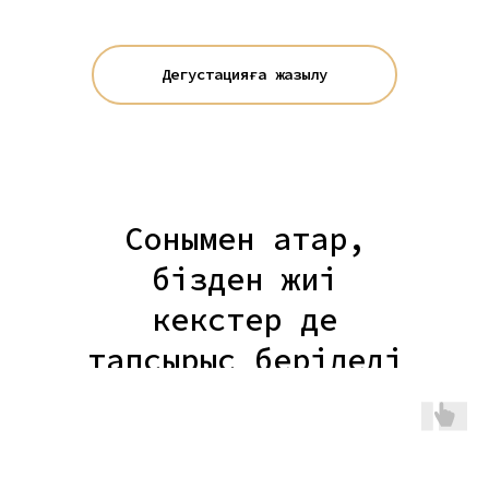
Дегустацияға жазылу
Сонымен қатар,
бізден жиі
кекстер де
тапсырыс беріледі