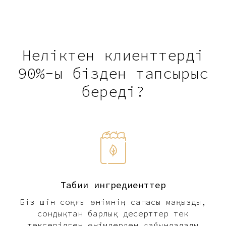
Неліктен клиенттердің
90%-ы бізден тапсырыс
береді?
Табиғи ингредиенттер
Біз үшін соңғы өнімнің сапасы маңызды,
сондықтан барлық десерттер тек
тексерілген өнімдерден дайындалады