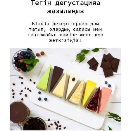
Тегін дегустацияға
жазылыңыз
Біздің десерттерден дәм
татып, олардың сапасы мен
таңғажайып дәміне жеке көз
жеткізіңіз!