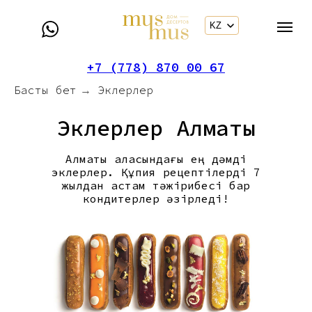
KZ
+7 (778) 870 00 67
Басты бет
Эклерлер
→
Эклерлер Алматы
Алматы қаласындағы ең дәмді
эклерлер. Құпия рецептілерді 7
жылдан астам тәжірибесі бар
кондитерлер әзірледі!