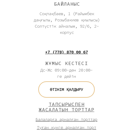
БАЙЛАНЫС
Соқпақбаев, 1 (Райымбек
даңғылы, Розыбакиев қиылысы)
Солтүстік айналым, 92/6, 2-
корпус
+7 (778) 870 00 67
ЖҰМЫС КЕСТЕСІ
Дс-Жс 09:00-ден 20:00-
ге дейін
ӨТІНІМ ҚАЛДЫРУ
ТАПСЫРЫСПЕН
ЖАСАЛАТЫН ТОРТТАР
Балаларға арналған торттар
Туған күнге арналған торт