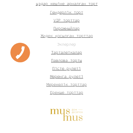
Қыздар кешіне арналған торт
Гендерлік торт
VIP торттар
Пирожныйлар
Жидек қосылған торттар
Эклерлер
Тарталеткалар
Павлова торты
Пісте рулеті
Меренга рулеті
Мерекелік торттар
Ерекше торттар