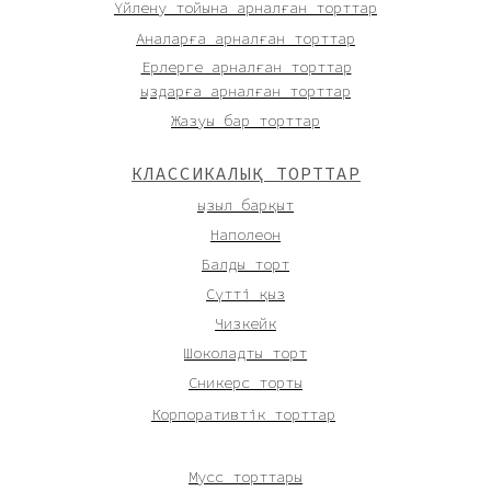
Үйлену тойына арналған торттар
Аналарға арналған торттар
Ерлерге арналған торттар
Қыздарға арналған торттар
Жазуы бар торттар
КЛАССИКАЛЫҚ ТОРТТАР
Қызыл барқыт
Наполеон
Балды торт
Сүтті қыз
Чизкейк
Шоколадты торт
Сникерс торты
Корпоративтік торттар
Мусс торттары