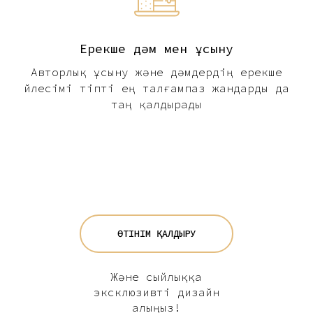
Ерекше дәм мен ұсыну
Авторлық ұсыну және дәмдердің ерекше
үйлесімі тіпті ең талғампаз жандарды да
таң қалдырады
ӨТІНІМ ҚАЛДЫРУ
Және сыйлыққа
эксклюзивті дизайн
алыңыз!