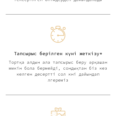
Тапсырыс берілген күні жеткізу*
Тортқа алдын ала тапсырыс беру әрқашан
мүмкін бола бермейді, сондықтан біз кез
келген десертті сол күні дайындап
үлгереміз